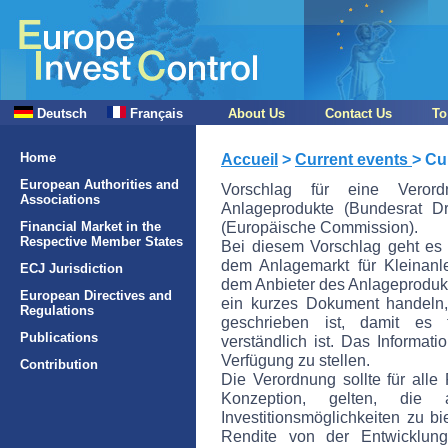
Deutsch
Français
About Us
Contact Us
To
Home
Accueil
>
Current events
> Cu
European Authorities and
Vorschlag für eine Verordn
Associations
Anlageprodukte (Bundesrat 
(Europäische Commission).
Financial Market in the
Respective Member States
Bei diesem Vorschlag geht es
dem Anlagemarkt für Kleinanle
ECJ Jurisdiction
dem Anbieter des Anlageproduk
European Directives and
ein kurzes Dokument handeln,
Regulations
geschrieben ist, damit es f
Publications
verständlich ist. Das Informati
Verfügung zu stellen.
Contribution
Die Verordnung sollte für all
Konzeption, gelten, die 
Investitionsmöglichkeiten zu 
Rendite von der Entwicklun