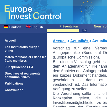
Présentation
Nous con
Deutsch
English
Accueil
Accueil
>
Actualités
> Actuali
Les institutions europ?
Vorschlag für eine Verordn
ennes
Anlageprodukte (Bundesrat 
(Europäische Commission).
March?s financiers dans les
?tats membres
Bei diesem Vorschlag geht es
dem Anlagemarkt für Kleinanle
Jurisprudence CEJ
dem Anbieter des Anlageproduk
Directives et réglements
ein kurzes Dokument handeln,
communautaires
geschrieben ist, damit es f
Publications
verständlich ist. Das Informati
Verfügung zu stellen.
Contribution
Die Verordnung sollte für all
Konzeption, gelten, die 
Investitionsmöglichkeiten zu 
Rendite von der Entwicklun