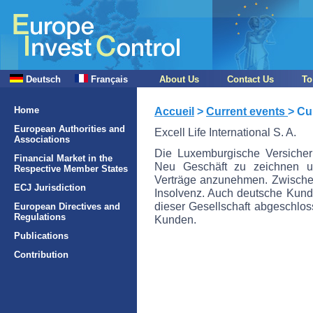
Deutsch
Français
About Us
Contact Us
To
Home
Accueil
>
Current events
> Cu
European Authorities and
Excell Life International S. A.
Associations
Die Luxemburgische Versicheru
Financial Market in the
Neu Geschäft zu zeichnen un
Respective Member States
Verträge anzunehmen. Zwischenze
ECJ Jurisdiction
Insolvenz. Auch deutsche Kund
dieser Gesellschaft abgeschloss
European Directives and
Regulations
Kunden.
Publications
Contribution