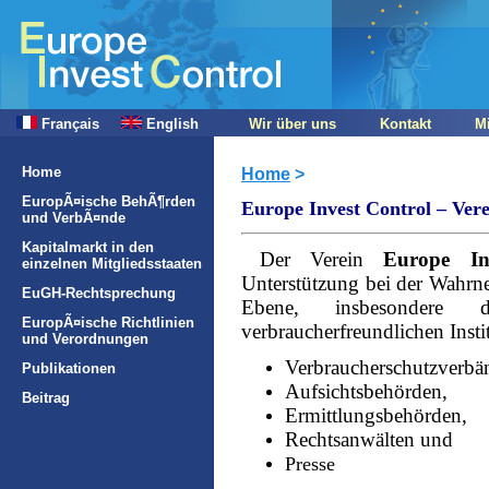
Français
English
Wir über uns
Kontakt
M
Home
Home
>
EuropÃ¤ische BehÃ¶rden
Europe Invest Control – Vere
und VerbÃ¤nde
Kapitalmarkt in den
Der Verein
Europe In
einzelnen Mitgliedsstaaten
Unterstützung bei der Wahrne
EuGH-Rechtsprechung
Ebene, insbesondere 
EuropÃ¤ische Richtlinien
verbraucherfreundlichen Inst
und Verordnungen
Verbraucherschutzverb
Publikationen
Aufsichtsbehörden,
Beitrag
Ermittlungsbehörden,
Rechtsanwälten und
Presse